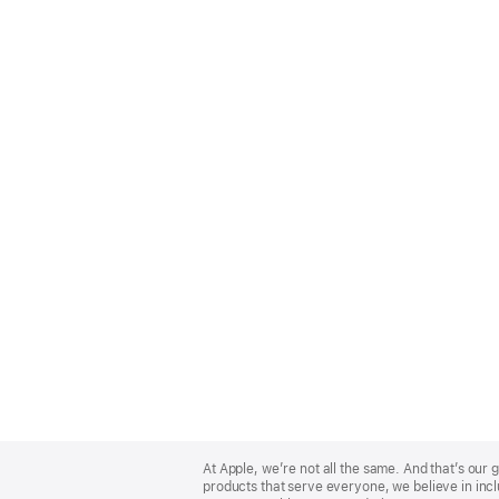
Apple
Footer
At Apple, we’re not all the same. And that’s ou
products that serve everyone, we believe in incl