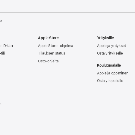
la
Apple Store
Yrityksille
e ID:täsi
Apple Store -ohjelma
Apple ja yritykset
tili
Tilauksen status
Osta yritykselle
Osto-ohjeita
Koulutusalalle
Apple ja oppiminen
Osta yliopistolle
e