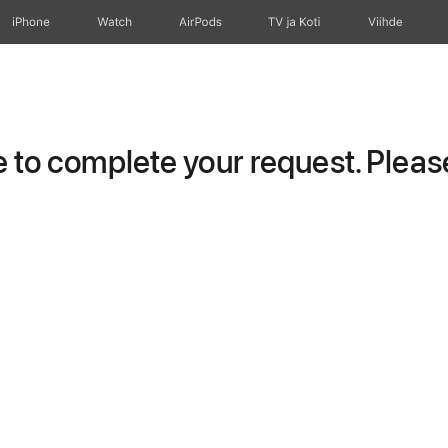
iPhone
Watch
AirPods
TV ja Koti
Viihde
to complete your request. Please 