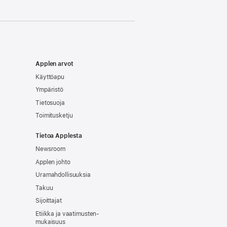
Applen arvot
Käyttöapu
Ympäristö
Tietosuoja
Toimitusketju
Tietoa Applesta
Newsroom
Applen johto
Uramahdollisuuksia
Takuu
Sijoittajat
Etiikka ja vaatimusten­
mukaisuus