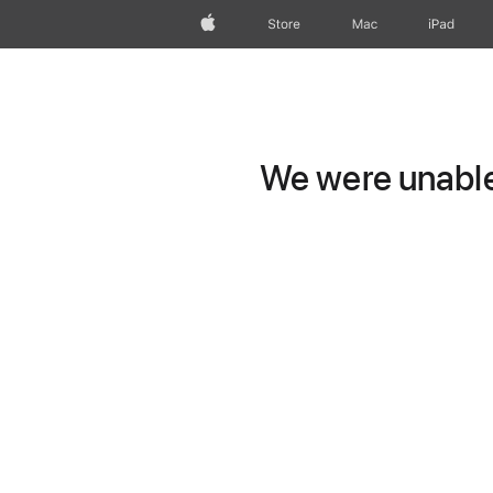
Apple
Store
Mac
iPad
We were unable 