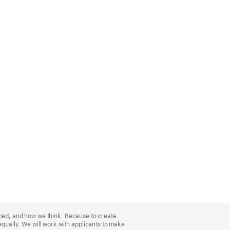
nced, and how we think. Because to create
equally. We will work with applicants to make