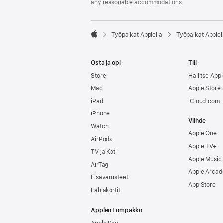
any reasonable accommodations.

Työpaikat Applella
Työpaikat Applel
Apple
Osta ja opi
Tili
Store
Hallitse Appl
Mac
Apple Store -
iPad
iCloud.com
iPhone
Viihde
Watch
Apple One
AirPods
Apple TV+
TV ja Koti
Apple Music
AirTag
Apple Arcad
Lisävarusteet
App Store
Lahjakortit
Applen Lompakko
Apple Pay