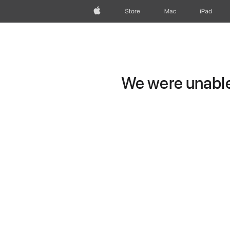
Apple
Store
Mac
iPad
We were unable 