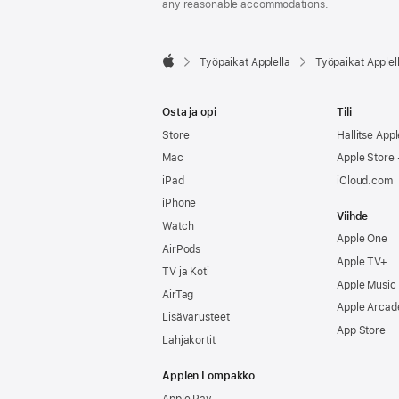
any reasonable accommodations.

Työpaikat Applella
Työpaikat Applel
Apple
Osta ja opi
Tili
Store
Hallitse Appl
Mac
Apple Store -
iPad
iCloud.com
iPhone
Viihde
Watch
Apple One
AirPods
Apple TV+
TV ja Koti
Apple Music
AirTag
Apple Arcad
Lisävarusteet
App Store
Lahjakortit
Applen Lompakko
Apple Pay