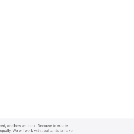
nced, and how we think. Because to create
equally. We will work with applicants to make