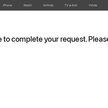
iPhone
Watch
AirPods
TV ja Koti
Viihde
to complete your request. Please 