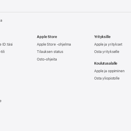
la
Apple Store
Yrityksille
e ID:täsi
Apple Store -ohjelma
Apple ja yritykset
tili
Tilauksen status
Osta yritykselle
Osto-ohjeita
Koulutusalalle
Apple ja oppiminen
Osta yliopistolle
e