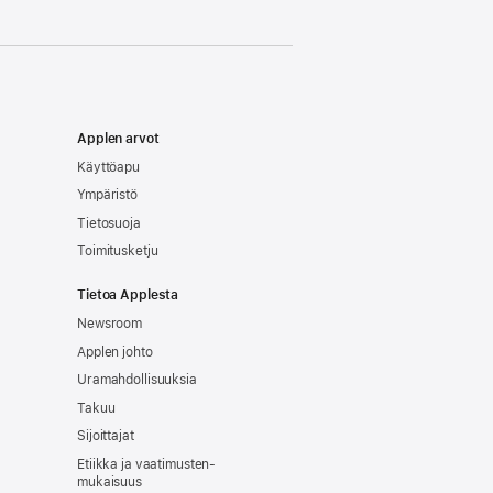
Applen arvot
Käyttöapu
Ympäristö
Tietosuoja
Toimitusketju
Tietoa Applesta
Newsroom
Applen johto
Uramahdollisuuksia
Takuu
Sijoittajat
Etiikka ja vaatimusten­
mukaisuus