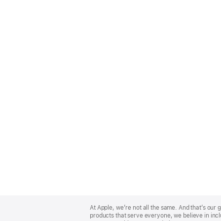
Apple
Footer
At Apple, we’re not all the same. And that’s ou
products that serve everyone, we believe in incl