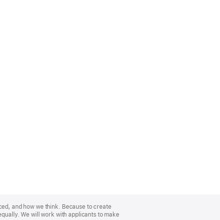
nced, and how we think. Because to create
equally. We will work with applicants to make