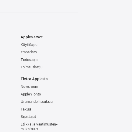
Applen arvot
Käyttöapu
Ympäristö
Tietosuoja
Toimitusketju
Tietoa Applesta
Newsroom
Applen johto
Uramahdollisuuksia
Takuu
Sijoittajat
Etiikka ja vaatimusten­
mukaisuus