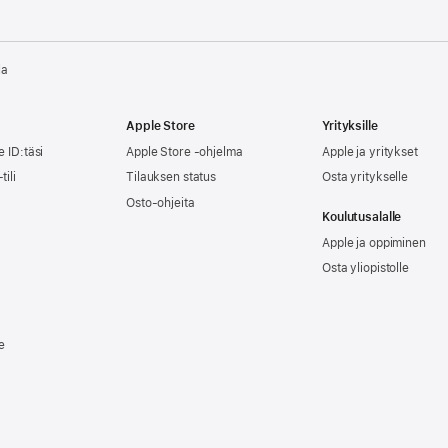
la
Apple Store
Yrityksille
e ID:täsi
Apple Store -ohjelma
Apple ja yritykset
tili
Tilauksen status
Osta yritykselle
Osto-ohjeita
Koulutusalalle
Apple ja oppiminen
Osta yliopistolle
e