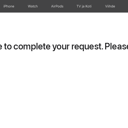
iPhone
Watch
AirPods
TV ja Koti
Viihde
to complete your request. Please 