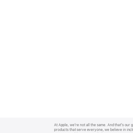
Apple
Footer
At Apple, we’re not all the same. And that’s ou
products that serve everyone, we believe in incl