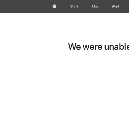
Apple
Store
Mac
iPad
We were unable 