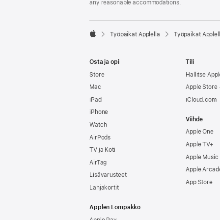
any reasonable accommodations.

Työpaikat Applella
Työpaikat Applel
Apple
Osta ja opi
Tili
Store
Hallitse Appl
Mac
Apple Store -
iPad
iCloud.com
iPhone
Viihde
Watch
Apple One
AirPods
Apple TV+
TV ja Koti
Apple Music
AirTag
Apple Arcad
Lisävarusteet
App Store
Lahjakortit
Applen Lompakko
Apple Pay