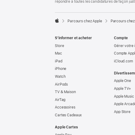
répondre à toutes les candidatures de façon jus

Parcours chez Apple
Parcours chez
Apple
S’informer et acheter
Compte
Store
Gérer votre 
Mac
Compte Appl
iPad
iCloud.com
iPhone
Divertissem
Watch
Apple One
AirPods
Apple TV+
TV & Maison
Apple Music
AirTag
Apple Arcad
Accessoires
App Store
Cartes Cadeaux
Apple Cartes
Apple Pay