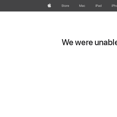
Apple
Store
Mac
iPad
iPh
We were unable 