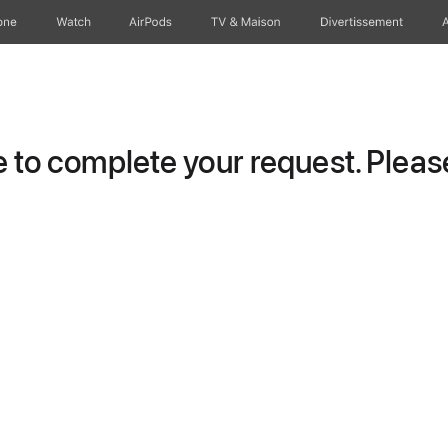
one
Watch
AirPods
TV & Maison
Divertissements
to complete your request. Please 