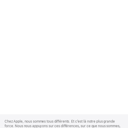
Apple
Footer
Chez Apple, nous sommes tous différents. Et c’est là notre plus grande
force. Nous nous appuyons sur ces différences, sur ce que nous sommes,