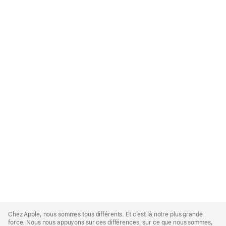
Apple
Footer
Chez Apple, nous sommes tous différents. Et c’est là notre plus grande
force. Nous nous appuyons sur ces différences, sur ce que nous sommes,