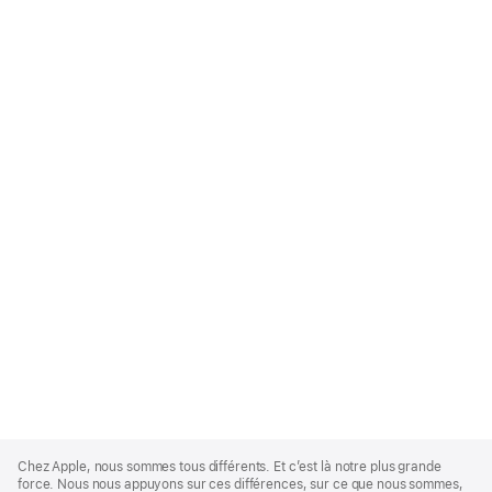
Apple
Footer
Chez Apple, nous sommes tous différents. Et c’est là notre plus grande
force. Nous nous appuyons sur ces différences, sur ce que nous sommes,