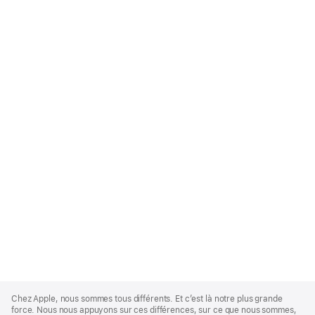
Apple
Footer
Chez Apple, nous sommes tous différents. Et c’est là notre plus grande
force. Nous nous appuyons sur ces différences, sur ce que nous sommes,