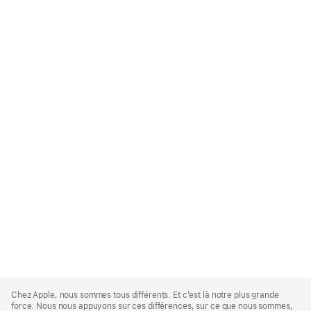
Apple
Footer
Chez Apple, nous sommes tous différents. Et c’est là notre plus grande
force. Nous nous appuyons sur ces différences, sur ce que nous sommes,