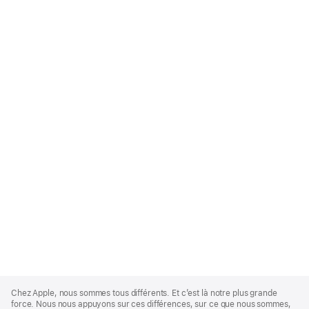
Apple
Footer
Chez Apple, nous sommes tous différents. Et c’est là notre plus grande
force. Nous nous appuyons sur ces différences, sur ce que nous sommes,