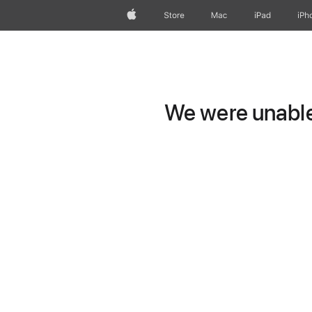
Apple
Store
Mac
iPad
iPh
We were unable 