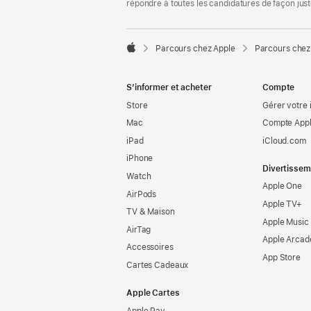
répondre à toutes les candidatures de façon jus

Parcours chez Apple
Parcours chez
Apple
S’informer et acheter
Compte
Store
Gérer votre 
Mac
Compte Appl
iPad
iCloud.com
iPhone
Divertissem
Watch
Apple One
AirPods
Apple TV+
TV & Maison
Apple Music
AirTag
Apple Arcad
Accessoires
App Store
Cartes Cadeaux
Apple Cartes
Apple Pay