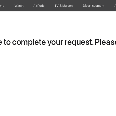
one
Watch
AirPods
TV & Maison
Divertissements
to complete your request. Please 