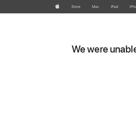
Apple
Store
Mac
iPad
iPh
We were unable 