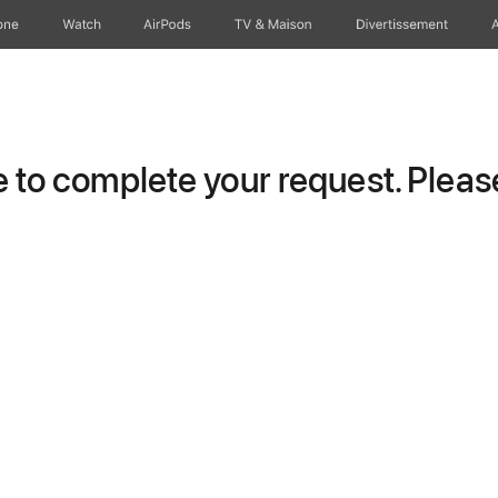
one
Watch
AirPods
TV & Maison
Divertissements
to complete your request. Please 