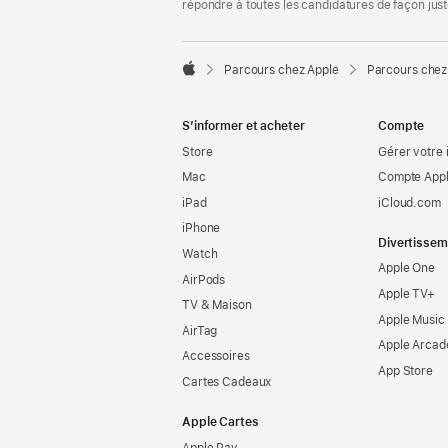
répondre à toutes les candidatures de façon jus

Parcours chez Apple
Parcours chez
Apple
S’informer et acheter
Compte
Store
Gérer votre 
Mac
Compte Appl
iPad
iCloud.com
iPhone
Divertissem
Watch
Apple One
AirPods
Apple TV+
TV & Maison
Apple Music
AirTag
Apple Arcad
Accessoires
App Store
Cartes Cadeaux
Apple Cartes
Apple Pay