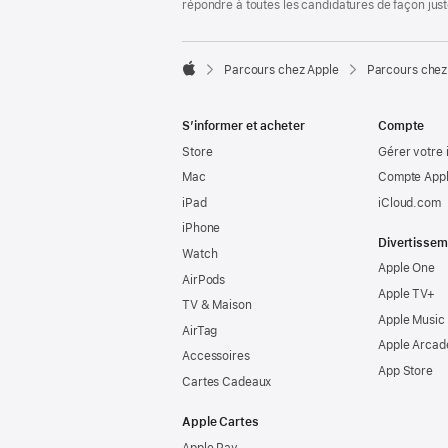
répondre à toutes les candidatures de façon jus

Parcours chez Apple
Parcours chez
Apple
S’informer et acheter
Compte
Store
Gérer votre 
Mac
Compte Appl
iPad
iCloud.com
iPhone
Divertissem
Watch
Apple One
AirPods
Apple TV+
TV & Maison
Apple Music
AirTag
Apple Arcad
Accessoires
App Store
Cartes Cadeaux
Apple Cartes
Apple Pay