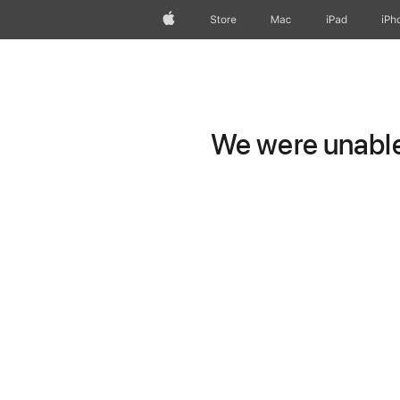
Apple
Store
Mac
iPad
iPh
We were unable 