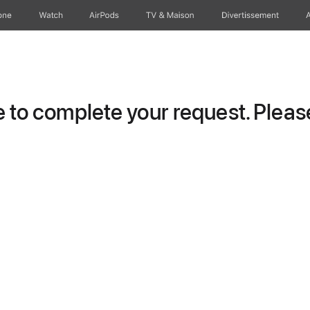
one
Watch
AirPods
TV & Maison
Divertissements
to complete your request. Please 