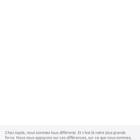
Apple
Footer
Chez Apple, nous sommes tous différents. Et c’est là notre plus grande
force. Nous nous appuyons sur ces différences, sur ce que nous sommes,