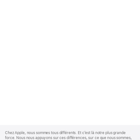
Apple
Footer
Chez Apple, nous sommes tous différents. Et c’est là notre plus grande
force. Nous nous appuyons sur ces différences, sur ce que nous sommes,