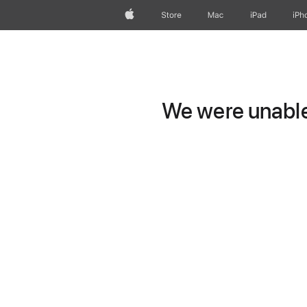
Apple
Store
Mac
iPad
iPh
We were unable 