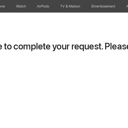
one
Watch
AirPods
TV & Maison
Divertissements
to complete your request. Please 