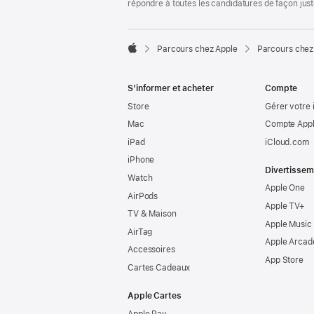
répondre à toutes les candidatures de façon jus

Parcours chez Apple
Parcours chez
Apple
S’informer et acheter
Compte
Store
Gérer votre 
Mac
Compte Appl
iPad
iCloud.com
iPhone
Divertissem
Watch
Apple One
AirPods
Apple TV+
TV & Maison
Apple Music
AirTag
Apple Arcad
Accessoires
App Store
Cartes Cadeaux
Apple Cartes
Apple Pay