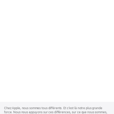
Apple
Footer
Chez Apple, nous sommes tous différents. Et c’est là notre plus grande
force. Nous nous appuyons sur ces différences, sur ce que nous sommes,