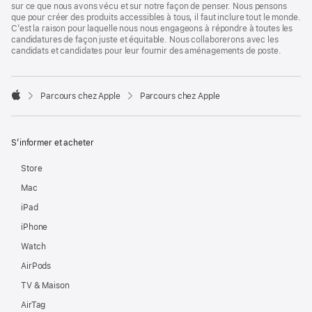
sur ce que nous avons vécu et sur notre façon de penser. Nous pensons
que pour créer des produits accessibles à tous, il faut inclure tout le monde.
C’est la raison pour laquelle nous nous engageons à répondre à toutes les
candidatures de façon juste et équitable. Nous collaborerons avec les
candidats et candidates pour leur fournir des aménagements de poste.

Parcours chez Apple
Parcours chez Apple
Apple
S’informer et acheter
Store
Mac
iPad
iPhone
Watch
AirPods
TV & Maison
AirTag