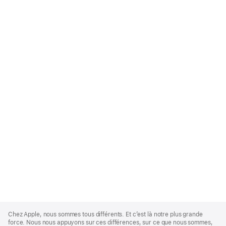
Apple
Footer
Chez Apple, nous sommes tous différents. Et c’est là notre plus grande
force. Nous nous appuyons sur ces différences, sur ce que nous sommes,