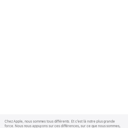
Apple
Footer
Chez Apple, nous sommes tous différents. Et c’est là notre plus grande
force. Nous nous appuyons sur ces différences, sur ce que nous sommes,