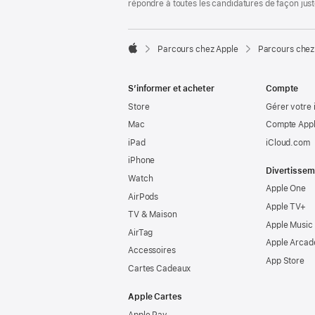
répondre à toutes les candidatures de façon jus

Parcours chez Apple
Parcours chez
Apple
S’informer et acheter
Compte
Store
Gérer votre 
Mac
Compte Appl
iPad
iCloud.com
iPhone
Divertissem
Watch
Apple One
AirPods
Apple TV+
TV & Maison
Apple Music
AirTag
Apple Arcad
Accessoires
App Store
Cartes Cadeaux
Apple Cartes
Apple Pay