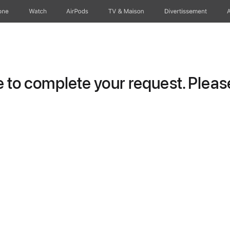
one
Watch
AirPods
TV & Maison
Divertissements
to complete your request. Please 