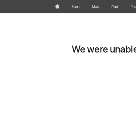
Apple
Store
Mac
iPad
iPh
We were unable 