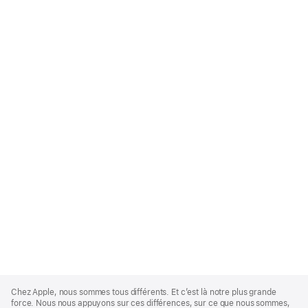
Apple
Footer
Chez Apple, nous sommes tous différents. Et c’est là notre plus grande
force. Nous nous appuyons sur ces différences, sur ce que nous sommes,