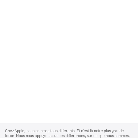
Apple
Footer
Chez Apple, nous sommes tous différents. Et c’est là notre plus grande
force. Nous nous appuyons sur ces différences, sur ce que nous sommes,