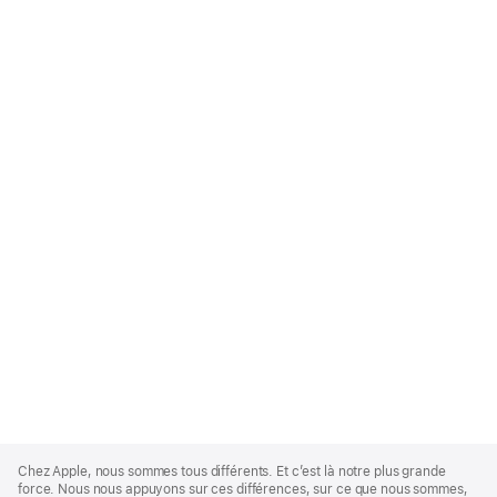
Apple
Footer
Chez Apple, nous sommes tous différents. Et c’est là notre plus grande
force. Nous nous appuyons sur ces différences, sur ce que nous sommes,