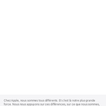
Apple
Footer
Chez Apple, nous sommes tous différents. Et c’est là notre plus grande
force. Nous nous appuyons sur ces différences, sur ce que nous sommes,