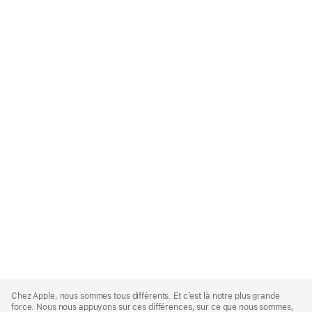
Apple
Footer
Chez Apple, nous sommes tous différents. Et c’est là notre plus grande
force. Nous nous appuyons sur ces différences, sur ce que nous sommes,