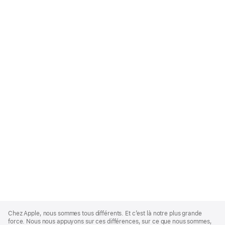
Apple
Footer
Chez Apple, nous sommes tous différents. Et c’est là notre plus grande
force. Nous nous appuyons sur ces différences, sur ce que nous sommes,