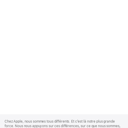
Apple
Footer
Chez Apple, nous sommes tous différents. Et c’est là notre plus grande
force. Nous nous appuyons sur ces différences, sur ce que nous sommes,