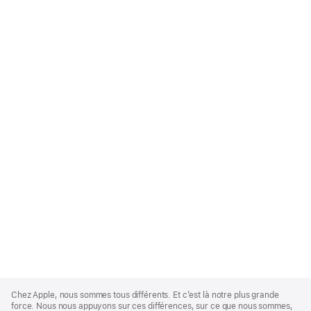
Apple
Footer
Chez Apple, nous sommes tous différents. Et c’est là notre plus grande
force. Nous nous appuyons sur ces différences, sur ce que nous sommes,