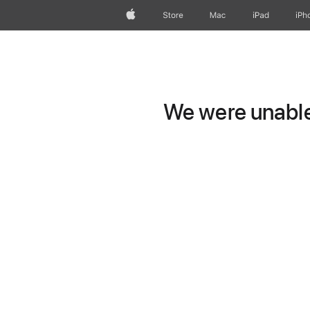
Apple
Store
Mac
iPad
iPh
We were unable 