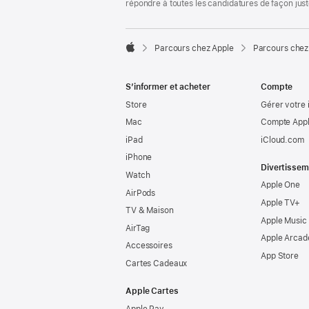
répondre à toutes les candidatures de façon jus

Parcours chez Apple
Parcours chez
Apple
S’informer et acheter
Compte
Store
Gérer votre 
Mac
Compte Appl
iPad
iCloud.com
iPhone
Divertissem
Watch
Apple One
AirPods
Apple TV+
TV & Maison
Apple Music
AirTag
Apple Arcad
Accessoires
App Store
Cartes Cadeaux
Apple Cartes
Apple Pay