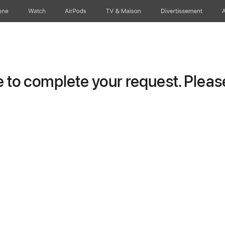
one
Watch
AirPods
TV & Maison
Divertissements
to complete your request. Please 