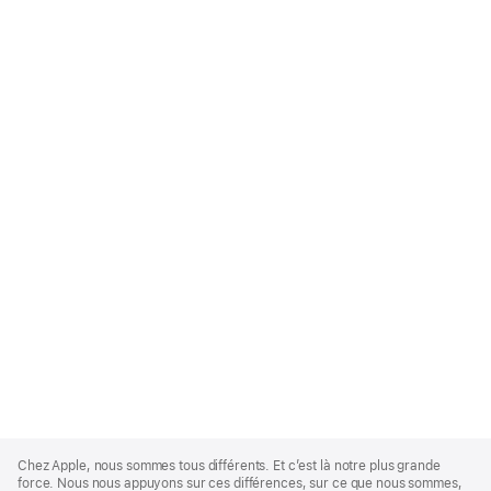
Apple
Footer
Chez Apple, nous sommes tous différents. Et c’est là notre plus grande
force. Nous nous appuyons sur ces différences, sur ce que nous sommes,