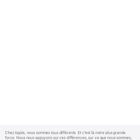
Apple
Footer
Chez Apple, nous sommes tous différents. Et c’est là notre plus grande
force. Nous nous appuyons sur ces différences, sur ce que nous sommes,