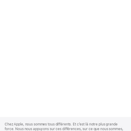
Apple
Footer
Chez Apple, nous sommes tous différents. Et c’est là notre plus grande
force. Nous nous appuyons sur ces différences, sur ce que nous sommes,