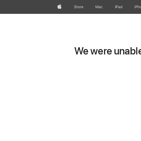
Apple
Store
Mac
iPad
iPh
We were unable 