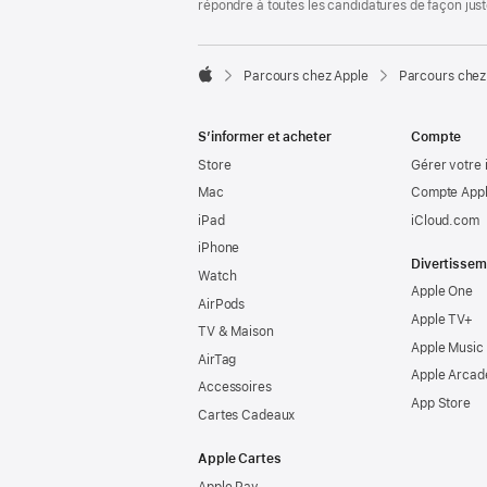
répondre à toutes les candidatures de façon jus

Parcours chez Apple
Parcours chez
Apple
S’informer et acheter
Compte
Store
Gérer votre 
Mac
Compte Appl
iPad
iCloud.com
iPhone
Divertissem
Watch
Apple One
AirPods
Apple TV+
TV & Maison
Apple Music
AirTag
Apple Arcad
Accessoires
App Store
Cartes Cadeaux
Apple Cartes
Apple Pay