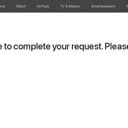
one
Watch
AirPods
TV & Maison
Divertissements
to complete your request. Please 