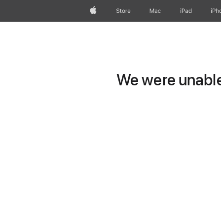
Apple
Store
Mac
iPad
iPh
We were unable 