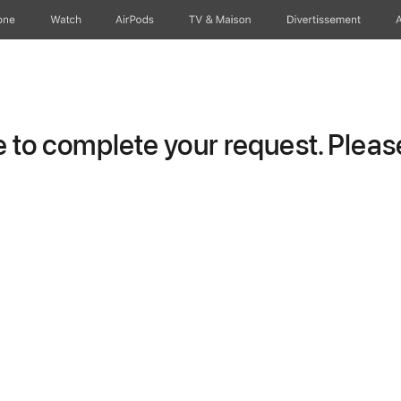
one
Watch
AirPods
TV & Maison
Divertissements
to complete your request. Please 