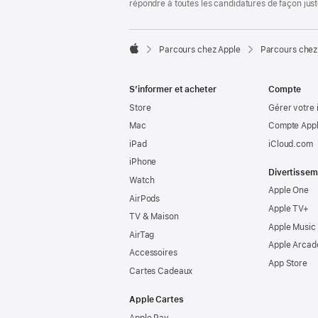
répondre à toutes les candidatures de façon jus

Parcours chez Apple
Parcours chez
Apple
S’informer et acheter
Compte
Store
Gérer votre 
Mac
Compte Appl
iPad
iCloud.com
iPhone
Divertissem
Watch
Apple One
AirPods
Apple TV+
TV & Maison
Apple Music
AirTag
Apple Arcad
Accessoires
App Store
Cartes Cadeaux
Apple Cartes
Apple Pay