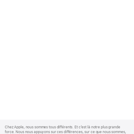
Apple
Footer
Chez Apple, nous sommes tous différents. Et c’est là notre plus grande
force. Nous nous appuyons sur ces différences, sur ce que nous sommes,