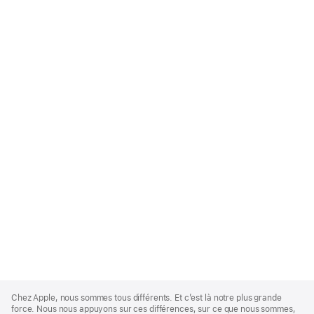
Apple
Footer
Chez Apple, nous sommes tous différents. Et c’est là notre plus grande
force. Nous nous appuyons sur ces différences, sur ce que nous sommes,