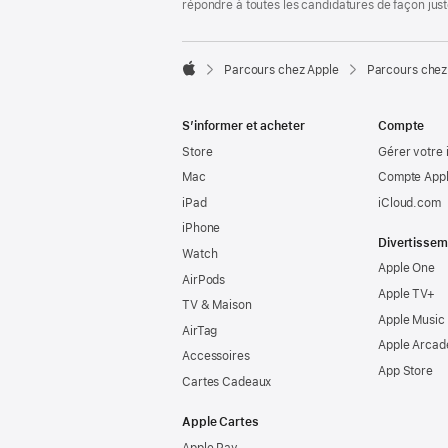
répondre à toutes les candidatures de façon jus

Parcours chez Apple
Parcours chez
Apple
S’informer et acheter
Compte
Store
Gérer votre 
Mac
Compte Appl
iPad
iCloud.com
iPhone
Divertissem
Watch
Apple One
AirPods
Apple TV+
TV & Maison
Apple Music
AirTag
Apple Arcad
Accessoires
App Store
Cartes Cadeaux
Apple Cartes
Apple Pay