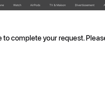
one
Watch
AirPods
TV & Maison
Divertissements
to complete your request. Please 