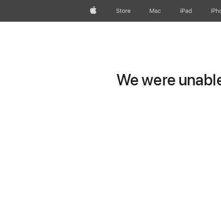
Apple
Store
Mac
iPad
iPh
We were unable 