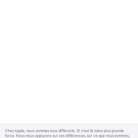
Apple
Footer
Chez Apple, nous sommes tous différents. Et c’est là notre plus grande
force. Nous nous appuyons sur ces différences, sur ce que nous sommes,