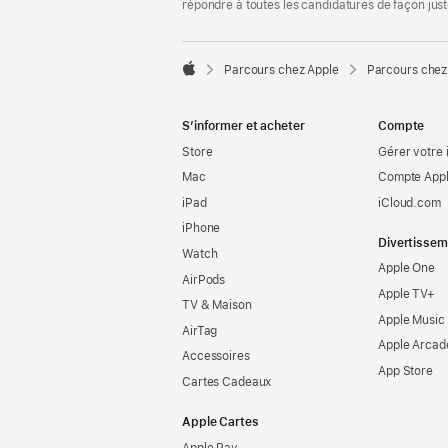
répondre à toutes les candidatures de façon jus

Parcours chez Apple
Parcours chez
Apple
S’informer et acheter
Compte
Store
Gérer votre 
Mac
Compte Appl
iPad
iCloud.com
iPhone
Divertissem
Watch
Apple One
AirPods
Apple TV+
TV & Maison
Apple Music
AirTag
Apple Arcad
Accessoires
App Store
Cartes Cadeaux
Apple Cartes
Apple Pay