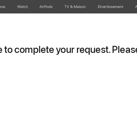
one
Watch
AirPods
TV & Maison
Divertissements
to complete your request. Please 