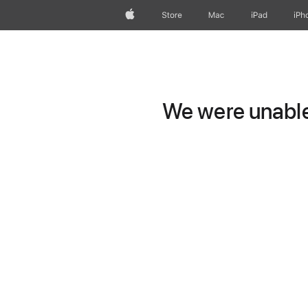
Apple
Store
Mac
iPad
iPh
We were unable 