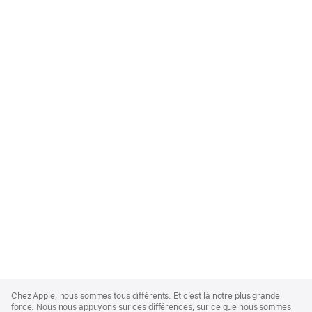
Apple
Footer
Chez Apple, nous sommes tous différents. Et c’est là notre plus grande
force. Nous nous appuyons sur ces différences, sur ce que nous sommes,