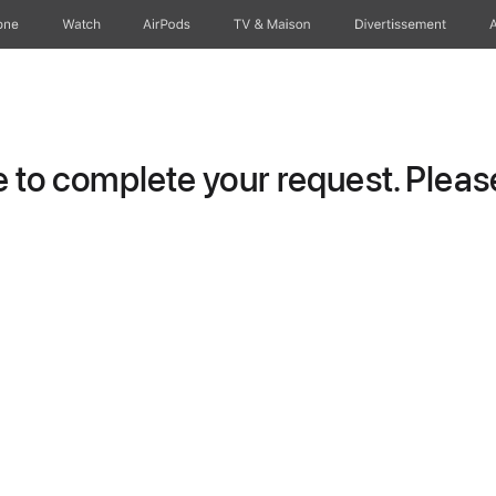
one
Watch
AirPods
TV & Maison
Divertissements
to complete your request. Please 