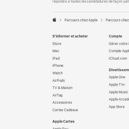
répondre à toutes les candidatures de façon jus

Parcours chez Apple
Parcours chez
Apple
S’informer et acheter
Compte
Store
Gérer votre 
Mac
Compte Appl
iPad
iCloud.com
iPhone
Divertissem
Watch
Apple One
AirPods
Apple TV+
TV & Maison
Apple Music
AirTag
Apple Arcad
Accessoires
App Store
Cartes Cadeaux
Apple Cartes
Apple Pay