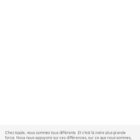
Apple
Footer
Chez Apple, nous sommes tous différents. Et c’est là notre plus grande
force. Nous nous appuyons sur ces différences, sur ce que nous sommes,