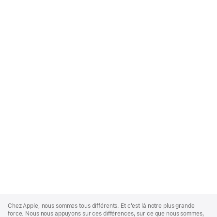
Apple
Footer
Chez Apple, nous sommes tous différents. Et c’est là notre plus grande
force. Nous nous appuyons sur ces différences, sur ce que nous sommes,