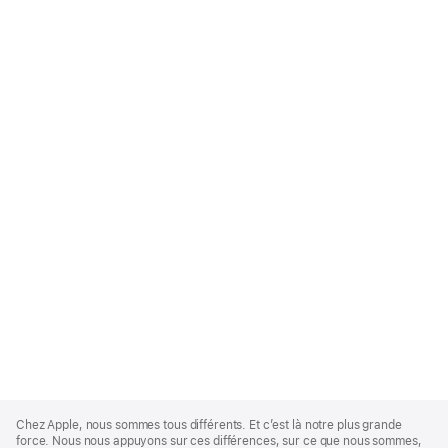
Apple
Footer
Chez Apple, nous sommes tous différents. Et c’est là notre plus grande
force. Nous nous appuyons sur ces différences, sur ce que nous sommes,