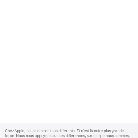
Apple
Footer
Chez Apple, nous sommes tous différents. Et c’est là notre plus grande
force. Nous nous appuyons sur ces différences, sur ce que nous sommes,