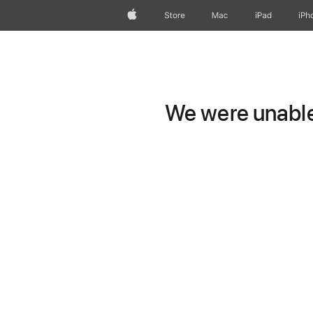
Apple
Store
Mac
iPad
iPh
We were unable 