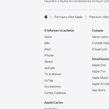
répondre à toutes les candidatures de façon jus

Parcours chez Apple
Parcours chez
Apple
S’informer et acheter
Compte
Store
Gérer votre 
Mac
Compte Appl
iPad
iCloud.com
iPhone
Divertissem
Watch
Apple One
AirPods
Apple TV+
TV & Maison
Apple Music
AirTag
Apple Arcad
Accessoires
App Store
Cartes Cadeaux
Apple Cartes
Apple Pay