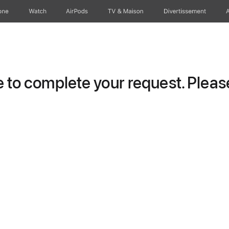
one
Watch
AirPods
TV & Maison
Divertissements
to complete your request. Please 