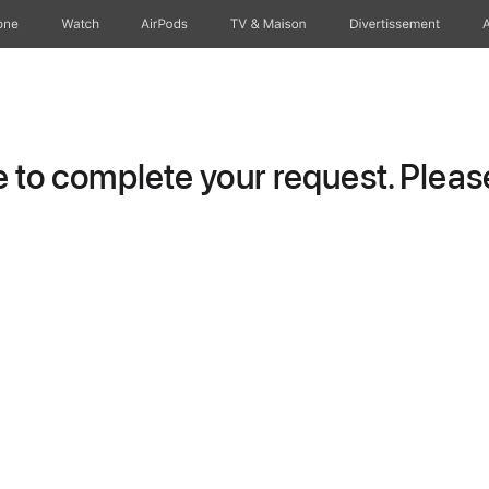
one
Watch
AirPods
TV & Maison
Divertissements
to complete your request. Please 