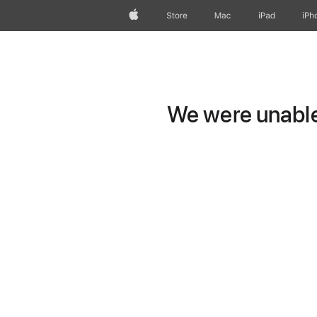
Apple
Store
Mac
iPad
iPh
We were unable 