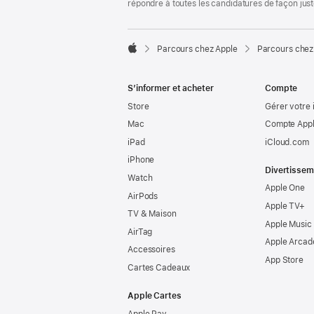
répondre à toutes les candidatures de façon jus

Parcours chez Apple
Parcours chez
Apple
S’informer et acheter
Compte
Store
Gérer votre 
Mac
Compte Appl
iPad
iCloud.com
iPhone
Divertissem
Watch
Apple One
AirPods
Apple TV+
TV & Maison
Apple Music
AirTag
Apple Arcad
Accessoires
App Store
Cartes Cadeaux
Apple Cartes
Apple Pay