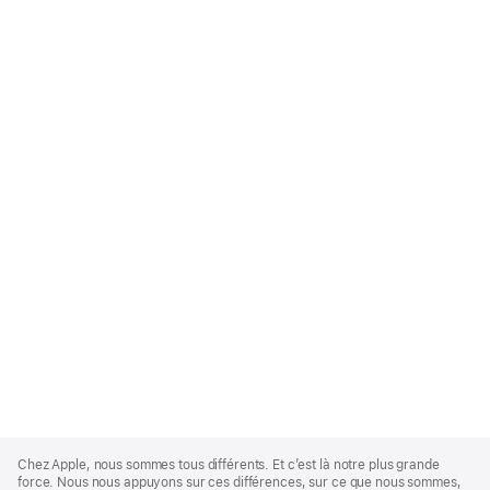
Apple
Footer
Chez Apple, nous sommes tous différents. Et c’est là notre plus grande
force. Nous nous appuyons sur ces différences, sur ce que nous sommes,