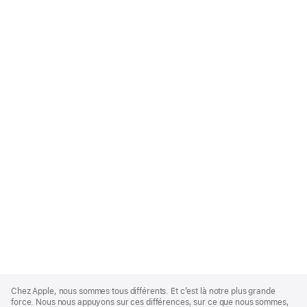
Apple
Footer
Chez Apple, nous sommes tous différents. Et c’est là notre plus grande
force. Nous nous appuyons sur ces différences, sur ce que nous sommes,