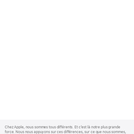
Apple
Footer
Chez Apple, nous sommes tous différents. Et c’est là notre plus grande
force. Nous nous appuyons sur ces différences, sur ce que nous sommes,